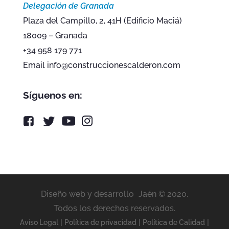
Delegación de Granada
Plaza del Campillo, 2, 41H (Edificio Maciá)
18009 – Granada
+34 958 179 771
Email info@construccionescalderon.com
Síguenos en:
Diseño web y desarrollo
Jaén © 2020.
Todos los derechos reservados.
|
|
|
Aviso Legal
Política de privacidad
Política de Calidad