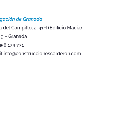
gación de Granada
a del Campillo, 2, 41H (Edificio Maciá)
9 – Granada
958 179 771
l info@construccionescalderon.com