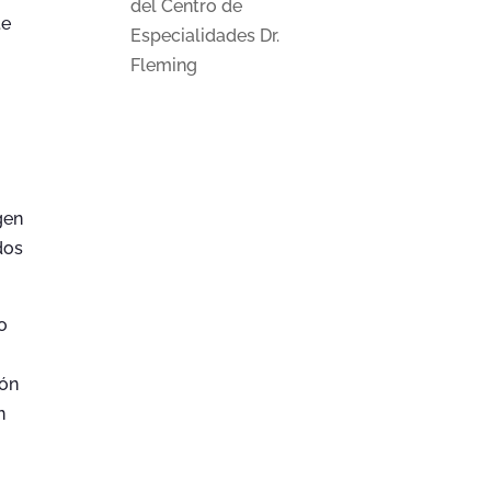
del Centro de
te
Especialidades Dr.
Fleming
o
gen
dos
o
ión
n