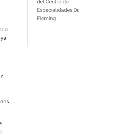
del Centro de
Especialidades Dr.
Fleming
dado
oya
n
ón
idos
e
e