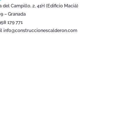
a del Campillo, 2, 41H (Edificio Maciá)
9 – Granada
958 179 771
l info@construccionescalderon.com