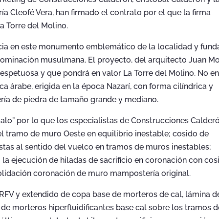
a Cleofé Vera, han firmado el contrato por el que la firma
a Torre del Molino.
ncia en este monumento emblemático de la localidad y fun
 dominación musulmana. El proyecto, del arquitecto Juan M
respetuosa y que pondrá en valor La Torre del Molino. No e
ca árabe, erigida en la época Nazarí, con forma cilíndrica y
ería de piedra de tamaño grande y mediano.
alo” por lo que los especialistas de Construcciones Calder
l tramo de muro Oeste en equilibrio inestable; cosido de
stas al sentido del vuelco en tramos de muros inestables;
la ejecución de hiladas de sacrificio en coronación con cos
lidación coronación de muro mampostería original.
FV y extendido de copa base de morteros de cal, lámina d
 de morteros hiperfluidificantes base cal sobre los tramos d