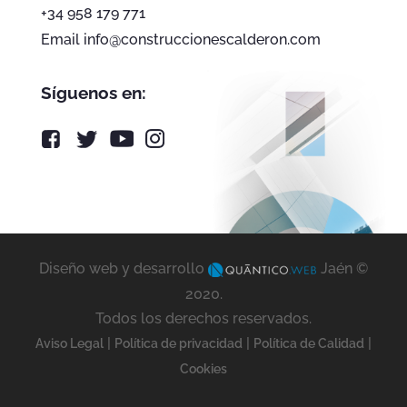
+34 958 179 771
Email info@construccionescalderon.com
Síguenos en:
Diseño web y desarrollo
Jaén ©
2020.
Todos los derechos reservados.
|
|
|
Aviso Legal
Política de privacidad
Política de Calidad
Cookies